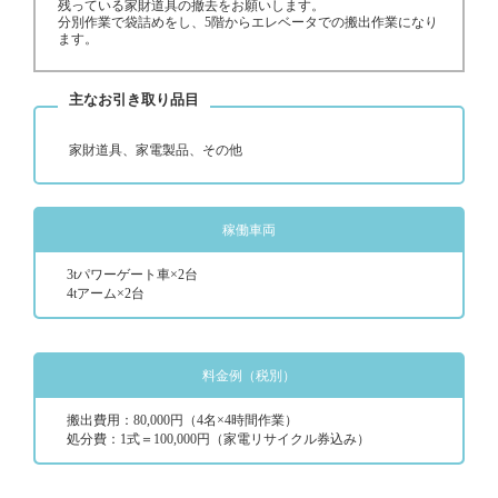
残っている家財道具の撤去をお願いします。
分別作業で袋詰めをし、5階からエレベータでの搬出作業になり
ます。
主なお引き取り品目
家財道具、家電製品、その他
稼働車両
3tパワーゲート車×2台
4tアーム×2台
料金例（税別）
搬出費用：80,000円（4名×4時間作業）
処分費：1式＝100,000円（家電リサイクル券込み）