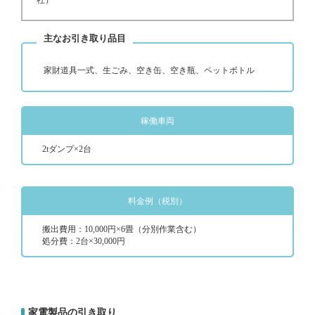
社）
主なお引き取り品目
家財道具一式、生ごみ、空き缶、空き瓶、ペットボトル
稼働車両
2tダンプ×2台
料金例（税別）
搬出費用：10,000円×6畳（分別作業含む）
処分費：2台×30,000円
家電製品の引き取り