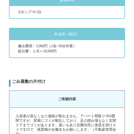
稼働車両
2tダンプ×0.5台
料金例（税別）
搬出費用：5,000円（2名×30分作業）
処分費：１式＝10,000円
ごみ屋敷の片付け
ご依頼内容
入居者が居なくなり連絡が取れません。アパート間取り1K6畳
間ですが、部屋にゴミが散乱しており、足の踏み場もなく玄関
ドアまでゴミがあります。臭いもあり近隣住民に迷惑を掛けそ
うですので、残置物の全撤去をお願いします。（不動産管理会