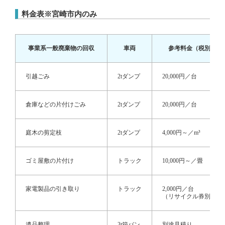
料金表※宮崎市内のみ
事業系一般廃棄物の回収
車両
参考料金（税別）
引越ごみ
2tダンプ
20,000円／台
倉庫などの片付けごみ
2tダンプ
20,000円／台
庭木の剪定枝
2tダンプ
4,000円～／m³
ゴミ屋敷の片付け
トラック
10,000円～／畳
家電製品の引き取り
トラック
2,000円／台
（リサイクル券別途）
遺品整理
3t箱バン
別途見積り